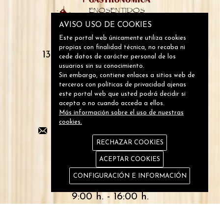
AVISO USO DE COOKIES
Monescillo, 7
Este portal web únicamente utiliza cookies
propias con finalidad técnica, no recaba ni
13250 Daimiel (Ciudad Real)
cede datos de carácter personal de los
usuarios sin su conocimiento.
Sin embargo, contiene enlaces a sitios web de
Si lo deseas contáctanos
terceros con políticas de privacidad ajenas
este portal web que usted podrá decidir si
acepta o no cuando acceda a ellos.
Más información sobre el uso de nuestras
+34 926 012 395
cookies.
reservas@enosentidos.es
RECHAZAR COOKIES
Horario
ACEPTAR COOKIES
CONFIGURACIÓN E INFORMACIÓN
Lunes:
9:00 h. - 16:00 h.
Miércoles, jueves y viernes: