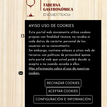
AVISO USO DE COOKIES
Monescillo, 7
Este portal web únicamente utiliza cookies
13250 Daimiel (Ciudad Real)
propias con finalidad técnica, no recaba ni
cede datos de carácter personal de los
usuarios sin su conocimiento.
Si lo deseas contáctanos
Sin embargo, contiene enlaces a sitios web de
terceros con políticas de privacidad ajenas
este portal web que usted podrá decidir si
acepta o no cuando acceda a ellos.
+34 926 012 395
Más información sobre el uso de nuestras
reservas@enosentidos.es
cookies.
RECHAZAR COOKIES
Horario
ACEPTAR COOKIES
Lunes:
CONFIGURACIÓN E INFORMACIÓN
9:00 h. - 16:00 h.