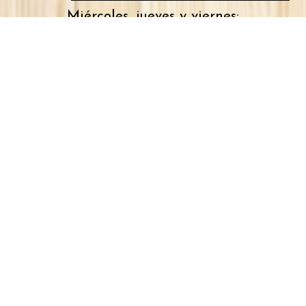
Miércoles, jueves y viernes:
9:00 h. - 23:30 h.
Sábados y domingos:
9:30 h. - 00:00 h.
Martes cerrado
Restaurante
Quiénes somos
Sugerencias semanales
Menú
Vinos
Cervezas
Contacto
reservas